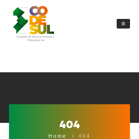
Warning
: session_name(): Cannot change session name when
session is active in
/home/codesul/www/404.php
on line
2
404
Home
404