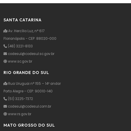
SANTA CATARINA
Av. Hercílio Luz, n° 617
Florianópolis - CEP: 88020-000
(48) 3221-8133
codesul@codesul.sc.gov.br
www.sc.gov.br
RIO GRANDE DO SUL
Rua Uruguai n° 155 – 14º andar
Porto Alegre - CEP: 90010-140
(51) 3225-7372
codesul@codesul.com.br
www.rs.gov.br
MATO GROSSO DO SUL