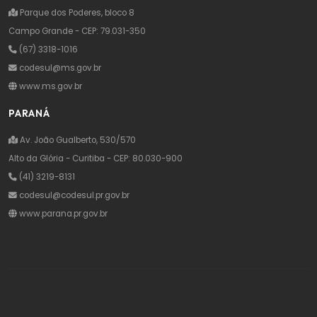
Parque dos Poderes, bloco 8
Campo Grande - CEP: 79.031-350
(67) 3318-1016
codesul@ms.gov.br
www.ms.gov.br
PARANÁ
Av. João Gualberto, 530/570
Alto da Glória - Curitiba - CEP: 80.030-900
(41) 3219-8131
codesul@codesul.pr.gov.br
www.parana.pr.gov.br