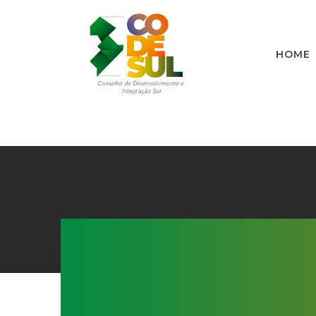
Warning
: session_name(): Cannot change session name when s
HOME