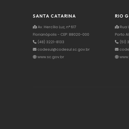
SANTA CATARINA
RIO 
Av. Hercílio Luz, n° 617
Rua U
Florianópolis - CEP: 88020-000
Porto A
(48) 3221-8133
(51) 
codesul@codesul.sc.gov.br
code
www.sc.gov.br
www.r