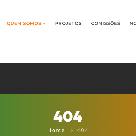
ession is active in
/home/codesul/www/404.php
on line
2
QUEM SOMOS
PROJETOS
COMISSÕES
NO
404
Home
404