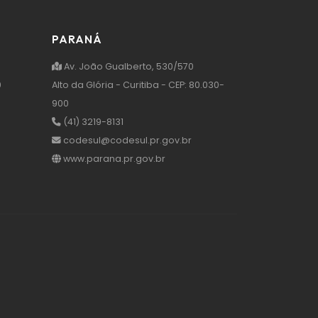
PARANÁ
Av. João Gualberto, 530/570
0
Alto da Glória - Curitiba - CEP: 80.030-
900
(41) 3219-8131
codesul@codesul.pr.gov.br
www.parana.pr.gov.br