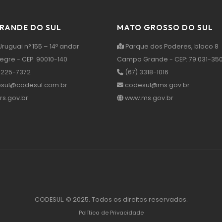
GRANDE DO SUL
MATO GROSSO DO SUL
ruguai n° 155 – 14º andar
Parque dos Poderes, bloco 8
legre - CEP: 90010-140
Campo Grande - CEP: 79.031-35
3225-7372
(67) 3318-1016
sul@codesul.com.br
codesul@ms.gov.br
s.gov.br
www.ms.gov.br
CODESUL. © 2025. Todos os direitos reservados.
Política de Privacidade