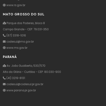
www.rs.gov.br
MATO GROSSO DO SUL
Parque dos Poderes, bloco 8
Campo Grande - CEP: 79.031-350
(67) 3318-1016
codesul@ms.gov.br
www.ms.gov.br
PARANÁ
Av. João Gualberto, 530/570
Alto da Glória - Curitiba - CEP: 80.030-900
(41) 3219-8131
codesul@codesul.pr.gov.br
www.parana.pr.gov.br