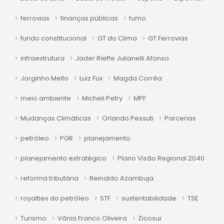
ferrovias
finanças públicas
fumo
fundo constitucional
GT do Clima
GT Ferrovias
infraestrutura
Jader Rieffe Julianelli Afonso
Jorginho Mello
Luiz Fux
Magda Corrêa
meio ambiente
Micheli Petry
MPF
Mudanças Climáticas
Orlando Pessuti
Parcerias
petróleo
PGR
planejamento
planejamento estratégico
Plano Visão Regional 2040
reforma tributária
Reinaldo Azambuja
royalties do petróleo
STF
sustentabilidade
TSE
Turismo
Vânia Franco Oliveira
Zicosur