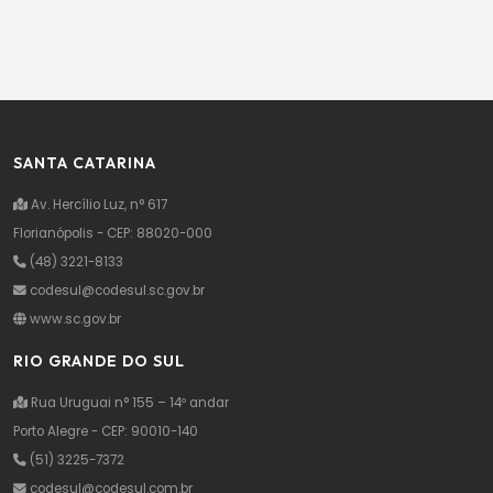
SANTA CATARINA
Av. Hercílio Luz, n° 617
Florianópolis - CEP: 88020-000
(48) 3221-8133
codesul@codesul.sc.gov.br
www.sc.gov.br
RIO GRANDE DO SUL
Rua Uruguai n° 155 – 14º andar
Porto Alegre - CEP: 90010-140
(51) 3225-7372
codesul@codesul.com.br