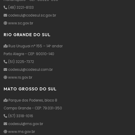
(48) 3221-8133
codesul@codesul.sc.gov.br
www.sc.gov.br
RIO GRANDE DO SUL
Rua Uruguai n° 155 – 14º andar
Porto Alegre - CEP: 90010-140
(51) 3225-7372
codesul@codesul.com.br
www.rs.gov.br
MATO GROSSO DO SUL
Parque dos Poderes, bloco 8
Campo Grande - CEP: 79.031-350
(67) 3318-1016
codesul@ms.gov.br
www.ms.gov.br