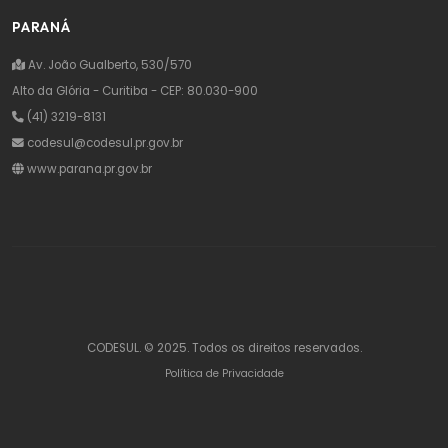
PARANÁ
Av. João Gualberto, 530/570
Alto da Glória - Curitiba - CEP: 80.030-900
(41) 3219-8131
codesul@codesul.pr.gov.br
www.parana.pr.gov.br
CODESUL. © 2025. Todos os direitos reservados.
Política de Privacidade