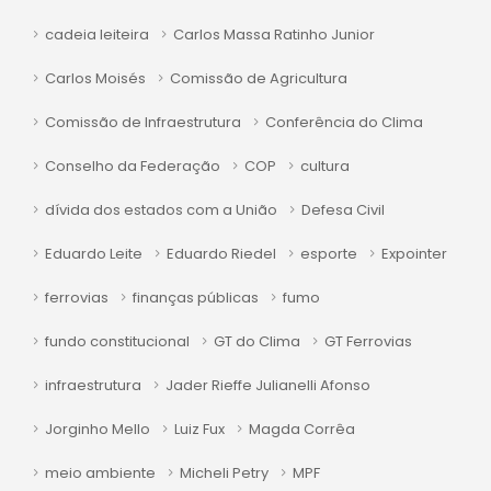
cadeia leiteira
Carlos Massa Ratinho Junior
Carlos Moisés
Comissão de Agricultura
Comissão de Infraestrutura
Conferência do Clima
Conselho da Federação
COP
cultura
dívida dos estados com a União
Defesa Civil
Eduardo Leite
Eduardo Riedel
esporte
Expointer
ferrovias
finanças públicas
fumo
fundo constitucional
GT do Clima
GT Ferrovias
infraestrutura
Jader Rieffe Julianelli Afonso
Jorginho Mello
Luiz Fux
Magda Corrêa
meio ambiente
Micheli Petry
MPF