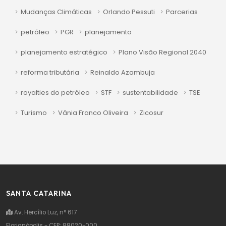
Mudanças Climáticas
Orlando Pessuti
Parcerias
petróleo
PGR
planejamento
planejamento estratégico
Plano Visão Regional 2040
reforma tributária
Reinaldo Azambuja
royalties do petróleo
STF
sustentabilidade
TSE
Turismo
Vânia Franco Oliveira
Zicosur
SANTA CATARINA
Av. Hercílio Luz, n° 617
Florianópolis - CEP: 88020-000