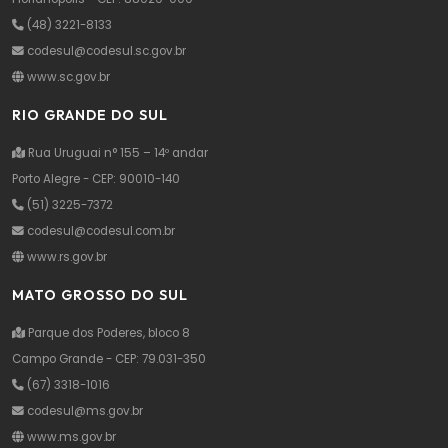
(48) 3221-8133
codesul@codesul.sc.gov.br
www.sc.gov.br
RIO GRANDE DO SUL
Rua Uruguai n° 155 – 14º andar
Porto Alegre - CEP: 90010-140
(51) 3225-7372
codesul@codesul.com.br
www.rs.gov.br
MATO GROSSO DO SUL
Parque dos Poderes, bloco 8
Campo Grande - CEP: 79.031-350
(67) 3318-1016
codesul@ms.gov.br
www.ms.gov.br