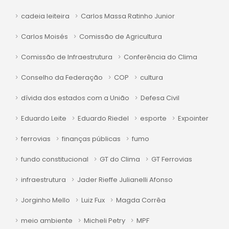
cadeia leiteira
Carlos Massa Ratinho Junior
Carlos Moisés
Comissão de Agricultura
Comissão de Infraestrutura
Conferência do Clima
Conselho da Federação
COP
cultura
dívida dos estados com a União
Defesa Civil
Eduardo Leite
Eduardo Riedel
esporte
Expointer
ferrovias
finanças públicas
fumo
fundo constitucional
GT do Clima
GT Ferrovias
infraestrutura
Jader Rieffe Julianelli Afonso
Jorginho Mello
Luiz Fux
Magda Corrêa
meio ambiente
Micheli Petry
MPF