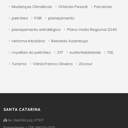
Mudanças Climáticas
Orlando Pessuti
Parcerias
petróleo
PGR
planejamento
planejamento estratégico
Plano Visão Regional 2040
reforma tributária
Reinaldo Azambuja
royalties do petróleo
STF
sustentabilidade
TSE
Turismo
Vânia Franco Oliveira
Zicosur
SANTA CATARINA
Av. Hercílio Luz, n° 617
Florianópolis - CEP: 88020-000