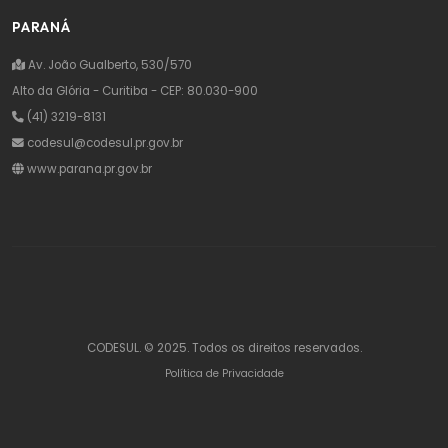
PARANÁ
Av. João Gualberto, 530/570
Alto da Glória - Curitiba - CEP: 80.030-900
(41) 3219-8131
codesul@codesul.pr.gov.br
www.parana.pr.gov.br
CODESUL. © 2025. Todos os direitos reservados.
Política de Privacidade