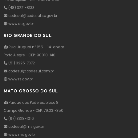
(48) 3221-8133
codesul@codesul.sc.gov.br
www.sc.gov.br
RIO GRANDE DO SUL
Rua Uruguai n° 155 – 14º andar
Porto Alegre - CEP: 90010-140
(51) 3225-7372
codesul@codesul.com.br
www.rs.gov.br
MATO GROSSO DO SUL
Parque dos Poderes, bloco 8
Campo Grande - CEP: 79.031-350
(67) 3318-1016
codesul@ms.gov.br
www.ms.gov.br