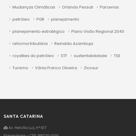
Mudanças Climáticas
Orlando Pessuti
Parcerias
petróleo
PGR
planejamento
planejamento estratégico
Plano Visão Regional 2040
reforma tributária
Reinaldo Azambuja
royalties do petróleo
STF
sustentabilidade
TSE
Turismo
Vânia Franco Oliveira
Zicosur
SANTA CATARINA
Av. Hercílio Luz, n° 617
Florianópolis - CEP: 88020-000