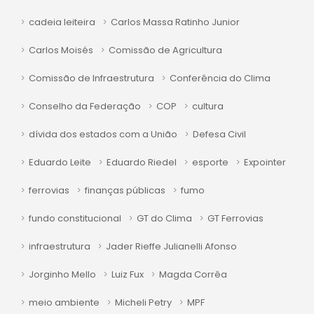
cadeia leiteira
Carlos Massa Ratinho Junior
Carlos Moisés
Comissão de Agricultura
Comissão de Infraestrutura
Conferência do Clima
Conselho da Federação
COP
cultura
dívida dos estados com a União
Defesa Civil
Eduardo Leite
Eduardo Riedel
esporte
Expointer
ferrovias
finanças públicas
fumo
fundo constitucional
GT do Clima
GT Ferrovias
infraestrutura
Jader Rieffe Julianelli Afonso
Jorginho Mello
Luiz Fux
Magda Corrêa
meio ambiente
Micheli Petry
MPF