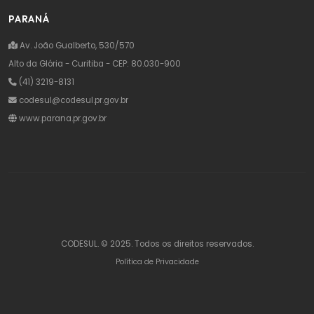
PARANÁ
Av. João Gualberto, 530/570
Alto da Glória - Curitiba - CEP: 80.030-900
(41) 3219-8131
codesul@codesul.pr.gov.br
www.parana.pr.gov.br
CODESUL. © 2025. Todos os direitos reservados.
Política de Privacidade