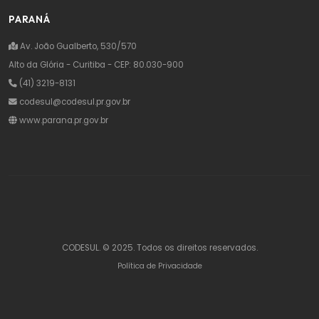
PARANÁ
Av. João Gualberto, 530/570
Alto da Glória - Curitiba - CEP: 80.030-900
(41) 3219-8131
codesul@codesul.pr.gov.br
www.parana.pr.gov.br
CODESUL. © 2025. Todos os direitos reservados.
Política de Privacidade