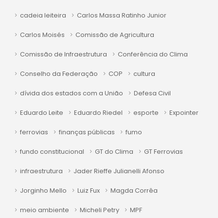
cadeia leiteira
Carlos Massa Ratinho Junior
Carlos Moisés
Comissão de Agricultura
Comissão de Infraestrutura
Conferência do Clima
Conselho da Federação
COP
cultura
dívida dos estados com a União
Defesa Civil
Eduardo Leite
Eduardo Riedel
esporte
Expointer
ferrovias
finanças públicas
fumo
fundo constitucional
GT do Clima
GT Ferrovias
infraestrutura
Jader Rieffe Julianelli Afonso
Jorginho Mello
Luiz Fux
Magda Corrêa
meio ambiente
Micheli Petry
MPF