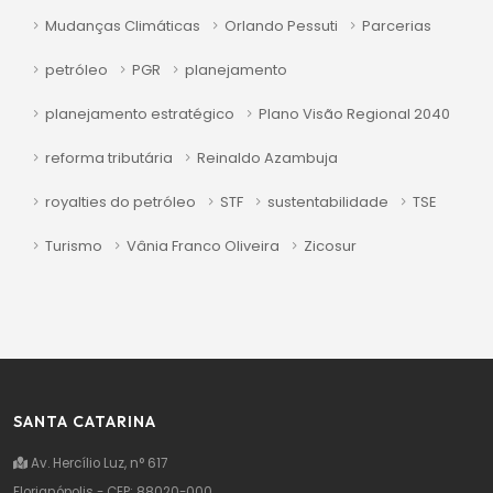
Mudanças Climáticas
Orlando Pessuti
Parcerias
petróleo
PGR
planejamento
planejamento estratégico
Plano Visão Regional 2040
reforma tributária
Reinaldo Azambuja
royalties do petróleo
STF
sustentabilidade
TSE
Turismo
Vânia Franco Oliveira
Zicosur
SANTA CATARINA
Av. Hercílio Luz, n° 617
Florianópolis - CEP: 88020-000