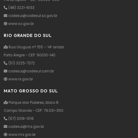
(48) 3221-8133
codesul@codesul.sc.gov.br
www.sc.gov.br
RIO GRANDE DO SUL
Rua Uruguai n° 155 – 14º andar
Porto Alegre - CEP: 90010-140
(51) 3225-7372
codesul@codesul.com.br
www.rs.gov.br
MATO GROSSO DO SUL
Parque dos Poderes, bloco 8
Campo Grande - CEP: 79.031-350
(67) 3318-1016
codesul@ms.gov.br
www.ms.gov.br