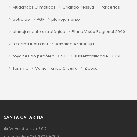
Mudanças Climáticas
Orlando Pessuti
Parcerias
petróleo
PGR
planejamento
planejamento estratégico
Plano Visão Regional 2040
reforma tributária
Reinaldo Azambuja
royalties do petróleo
STF
sustentabilidade
TSE
Turismo
Vânia Franco Oliveira
Zicosur
SANTA CATARINA
Av. Hercílio Luz, n° 617
Florianópolis - CEP: 88020-000