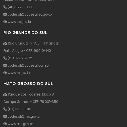
(48) 3221-8133
codesul@codesul.sc.gov.br
www.sc.gov.br
RIO GRANDE DO SUL
Rua Uruguai n° 155 – 14º andar
Porto Alegre - CEP: 90010-140
(51) 3225-7372
codesul@codesul.com.br
www.rs.gov.br
MATO GROSSO DO SUL
Parque dos Poderes, bloco 8
Campo Grande - CEP: 79.031-350
(67) 3318-1016
codesul@ms.gov.br
www.ms.gov.br