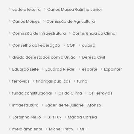
cadeia leiteira
Carlos Massa Ratinho Junior
Carlos Moisés
Comissão de Agricultura
Comissão de Infraestrutura
Conferência do Clima
Conselho da Federação
COP
cultura
dívida dos estados com a União
Defesa Civil
Eduardo Leite
Eduardo Riedel
esporte
Expointer
ferrovias
finanças públicas
fumo
fundo constitucional
GT do Clima
GT Ferrovias
infraestrutura
Jader Rieffe Julianelli Afonso
Jorginho Mello
Luiz Fux
Magda Corrêa
meio ambiente
Micheli Petry
MPF