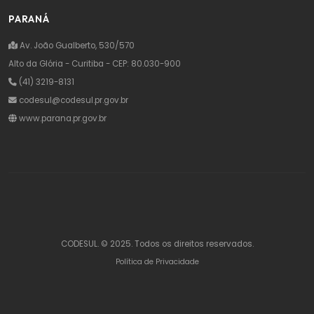
PARANÁ
Av. João Gualberto, 530/570
Alto da Glória - Curitiba - CEP: 80.030-900
(41) 3219-8131
codesul@codesul.pr.gov.br
www.parana.pr.gov.br
CODESUL. © 2025. Todos os direitos reservados.
Política de Privacidade