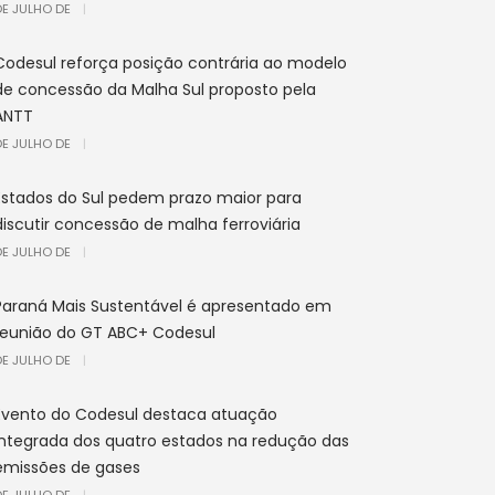
DE JULHO DE
|
Codesul reforça posição contrária ao modelo
de concessão da Malha Sul proposto pela
ANTT
DE JULHO DE
|
Estados do Sul pedem prazo maior para
discutir concessão de malha ferroviária
DE JULHO DE
|
Paraná Mais Sustentável é apresentado em
reunião do GT ABC+ Codesul
DE JULHO DE
|
Evento do Codesul destaca atuação
integrada dos quatro estados na redução das
emissões de gases
DE JULHO DE
|