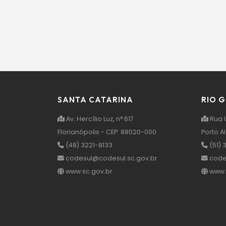
SANTA CATARINA
RIO 
Av. Hercílio Luz, n° 617
Rua U
Florianópolis - CEP: 88020-000
Porto A
(48) 3221-8133
(51) 
codesul@codesul.sc.gov.br
code
www.sc.gov.br
www.r