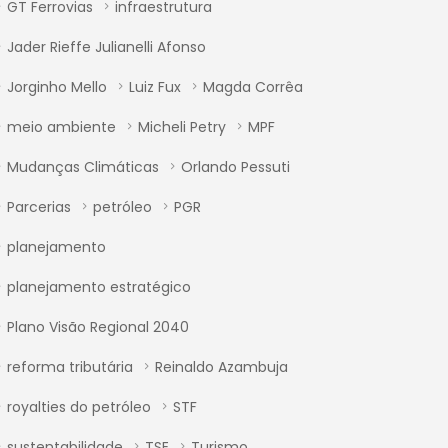
GT Ferrovias
infraestrutura
Jader Rieffe Julianelli Afonso
Jorginho Mello
Luiz Fux
Magda Corrêa
meio ambiente
Micheli Petry
MPF
Mudanças Climáticas
Orlando Pessuti
Parcerias
petróleo
PGR
planejamento
planejamento estratégico
Plano Visão Regional 2040
reforma tributária
Reinaldo Azambuja
royalties do petróleo
STF
sustentabilidade
TSE
Turismo