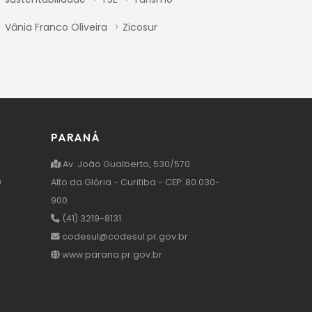
Vânia Franco Oliveira
Zicosur
PARANÁ
Av. João Gualberto, 530/570
0
Alto da Glória - Curitiba - CEP: 80.030-
900
(41) 3219-8131
codesul@codesul.pr.gov.br
www.parana.pr.gov.br