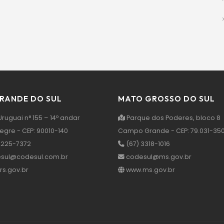
GRANDE DO SUL
MATO GROSSO DO SUL
ruguai n° 155 – 14º andar
Parque dos Poderes, bloco 8
legre - CEP: 90010-140
Campo Grande - CEP: 79.031-35
3225-7372
(67) 3318-1016
sul@codesul.com.br
codesul@ms.gov.br
s.gov.br
www.ms.gov.br